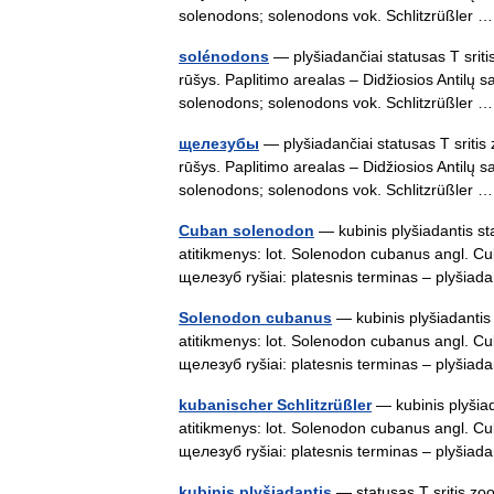
solenodons; solenodons vok. Schlitzrüßler
solénodons
— plyšiadančiai statusas T sriti
rūšys. Paplitimo arealas – Didžiosios Antilų sa
solenodons; solenodons vok. Schlitzrüßler
щелезубы
— plyšiadančiai statusas T sritis
rūšys. Paplitimo arealas – Didžiosios Antilų sa
solenodons; solenodons vok. Schlitzrüßler
Cuban solenodon
— kubinis plyšiadantis sta
atitikmenys: lot. Solenodon cubanus angl. C
щелезуб ryšiai: platesnis terminas – plyšia
Solenodon cubanus
— kubinis plyšiadantis 
atitikmenys: lot. Solenodon cubanus angl. C
щелезуб ryšiai: platesnis terminas – plyšia
kubanischer Schlitzrüßler
— kubinis plyšiad
atitikmenys: lot. Solenodon cubanus angl. C
щелезуб ryšiai: platesnis terminas – plyšia
kubinis plyšiadantis
— statusas T sritis zoo