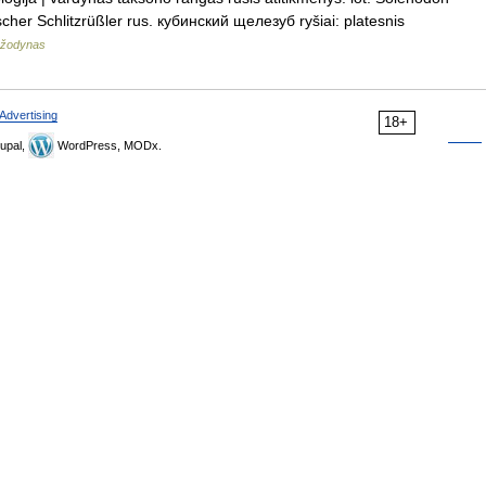
her Schlitzrüßler rus. кубинский щелезуб ryšiai: platesnis
ų žodynas
Advertising
18+
upal,
WordPress, MODx.