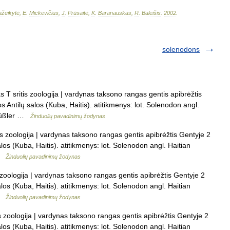
žeikytė
,
E
.
Mickevičius
,
J
.
Prūsaitė
,
K
.
Baranauskas
,
R
.
Baleišis
.
2002
.
solenodons
 T sritis zoologija | vardynas taksono rangas gentis apibrėžtis
s Antilų salos (Kuba, Haitis). atitikmenys: lot. Solenodon angl.
zrüßler …
Žinduolių pavadinimų žodynas
is zoologija | vardynas taksono rangas gentis apibrėžtis Gentyje 2
los (Kuba, Haitis). atitikmenys: lot. Solenodon angl. Haitian
 …
Žinduolių pavadinimų žodynas
 zoologija | vardynas taksono rangas gentis apibrėžtis Gentyje 2
los (Kuba, Haitis). atitikmenys: lot. Solenodon angl. Haitian
 …
Žinduolių pavadinimų žodynas
s zoologija | vardynas taksono rangas gentis apibrėžtis Gentyje 2
los (Kuba, Haitis). atitikmenys: lot. Solenodon angl. Haitian