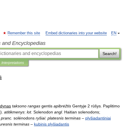
Remember this site
Embed dictionaries into your website
EN
s and Encyclopedias
Search!
Interpretations
s
rdynas
taksono
rangas
gentis
apibrėžtis
Gentyje
2
rūšys
.
Paplitimo
s
).
atitikmenys
:
lot
.
Solenodon
angl
.
Haitian
solenodons
;
pranc
.
solénodons
ryšiai
:
platesnis
terminas
–
plyšiadantiniai
uresnis
terminas
–
kubinis
plyšiadantis