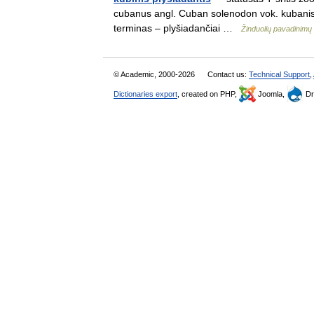
cubanus angl. Cuban solenodon vok. kubanisc
terminas – plyšiadančiai …
Žinduolių pavadinim
© Academic, 2000-2026
Contact us:
Technical Support
,
Dictionaries export
, created on PHP,
Joomla,
Dr