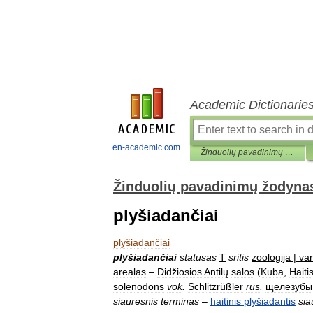
Academic Dictionarie
en-academic.com
Žinduolių pavadinimų žodynas
Žinduolių pavadinimų žodyna
plyšiadančiai
plyšiadančiai
plyšiadančiai
statusas
T
sritis
zoologija
|
va
arealas
–
Didžiosios
Antilų
salos
(
Kuba
,
Haiti
solenodons
vok
.
Schlitzrüßler
rus
.
щелезубы
siauresnis
terminas
–
haitinis
plyšiadantis
sia