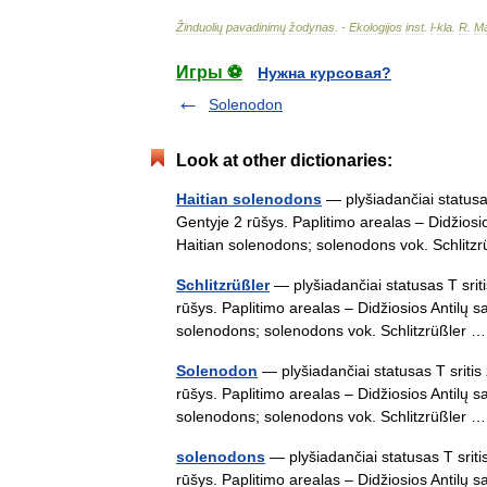
Žinduolių
pavadinimų
žodynas
. -
Ekologijos
inst
.
l
-
kla
.
R
.
Ma
Игры ⚽
Нужна курсовая?
Solenodon
Look at other dictionaries:
Haitian solenodons
— plyšiadančiai statusas
Gentyje 2 rūšys. Paplitimo arealas – Didžiosio
Haitian solenodons; solenodons vok. Schlit
Schlitzrüßler
— plyšiadančiai statusas T srit
rūšys. Paplitimo arealas – Didžiosios Antilų sa
solenodons; solenodons vok. Schlitzrüßler
Solenodon
— plyšiadančiai statusas T sritis
rūšys. Paplitimo arealas – Didžiosios Antilų sa
solenodons; solenodons vok. Schlitzrüßler
solenodons
— plyšiadančiai statusas T sriti
rūšys. Paplitimo arealas – Didžiosios Antilų sa